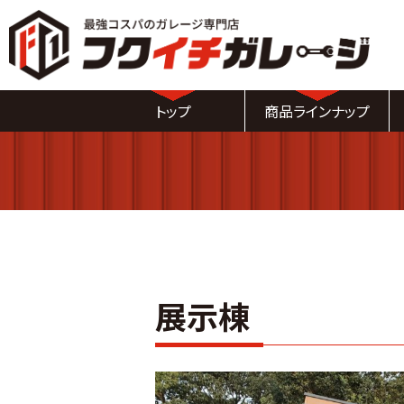
トップ
商品ラインナップ
農業用倉庫
自動車整備工場
作業場・資材置き場
おしゃれガレージ
展示棟
バイクガレージ
ガレージ・車庫