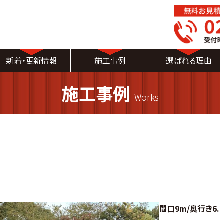
新着・更新情報
施工事例
選ばれる理由
新着情報
施工事例
Works
ブログ
イベント
間口9m/奥行き6.