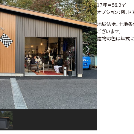
17坪＝56.2㎡
オプション：窓、ド
地域法令、土地条
ございます。
建物の色は年式に